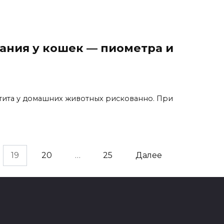
ания у кошек — пиометра и
тита у домашних животных рискованно. При
19
20
…
25
Далее