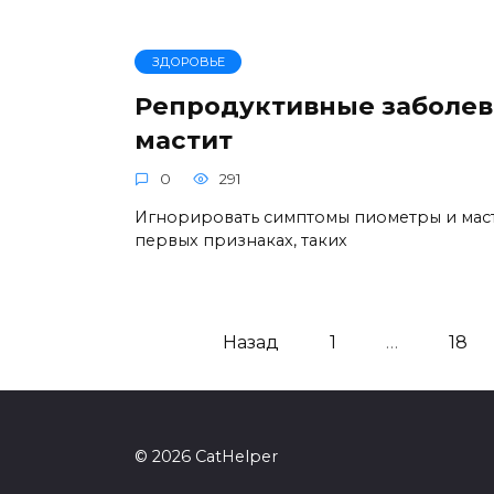
ЗДОРОВЬЕ
Репродуктивные заболев
мастит
0
291
Игнорировать симптомы пиометры и мас
первых признаках, таких
Пагинация
Назад
1
…
18
записей
© 2026 CatHelper