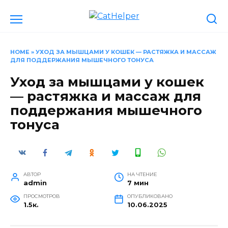
Перейти
к
содержанию
HOME
»
УХОД ЗА МЫШЦАМИ У КОШЕК — РАСТЯЖКА И МАССАЖ
ДЛЯ ПОДДЕРЖАНИЯ МЫШЕЧНОГО ТОНУСА
Уход за мышцами у кошек
— растяжка и массаж для
поддержания мышечного
тонуса
АВТОР
НА ЧТЕНИЕ
admin
7 мин
ПРОСМОТРОВ
ОПУБЛИКОВАНО
1.5к.
10.06.2025