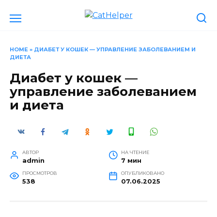
Перейти
к
содержанию
HOME
»
ДИАБЕТ У КОШЕК — УПРАВЛЕНИЕ ЗАБОЛЕВАНИЕМ И
ДИЕТА
Диабет у кошек —
управление заболеванием
и диета
АВТОР
НА ЧТЕНИЕ
admin
7 мин
ПРОСМОТРОВ
ОПУБЛИКОВАНО
538
07.06.2025