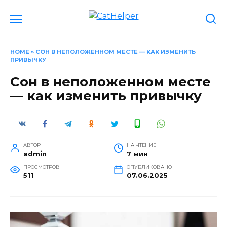
Перейти
к
содержанию
HOME
»
СОН В НЕПОЛОЖЕННОМ МЕСТЕ — КАК ИЗМЕНИТЬ
ПРИВЫЧКУ
Сон в неположенном месте
— как изменить привычку
АВТОР
НА ЧТЕНИЕ
admin
7 мин
ПРОСМОТРОВ
ОПУБЛИКОВАНО
511
07.06.2025