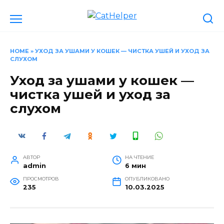
Перейти
к
содержанию
HOME
»
УХОД ЗА УШАМИ У КОШЕК — ЧИСТКА УШЕЙ И УХОД ЗА
СЛУХОМ
Уход за ушами у кошек —
чистка ушей и уход за
слухом
АВТОР
НА ЧТЕНИЕ
admin
6 мин
ПРОСМОТРОВ
ОПУБЛИКОВАНО
235
10.03.2025