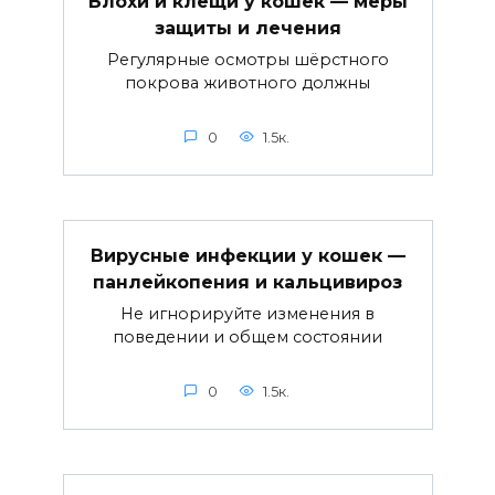
Блохи и клещи у кошек — меры
защиты и лечения
Регулярные осмотры шёрстного
покрова животного должны
0
1.5к.
Вирусные инфекции у кошек —
панлейкопения и кальцивироз
Не игнорируйте изменения в
поведении и общем состоянии
0
1.5к.